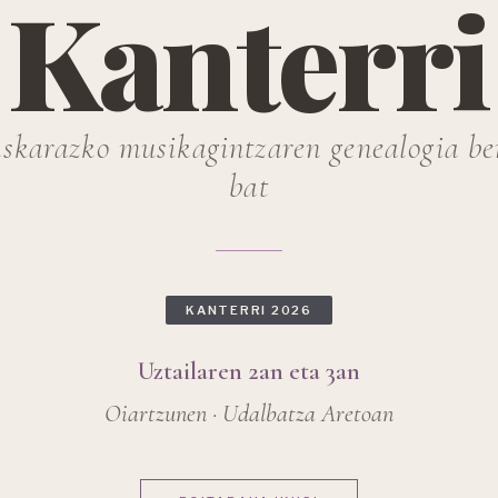
Kanterri
skarazko musikagintzaren genealogia be
bat
KANTERRI 2026
Uztailaren 2an eta 3an
Oiartzunen · Udalbatza Aretoan