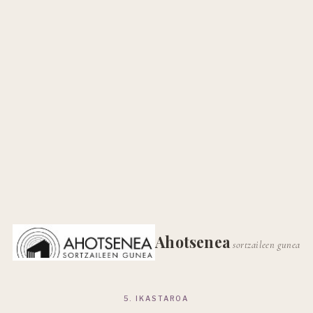
Ahotsenea
sortzaileen gunea
5. IKASTAROA